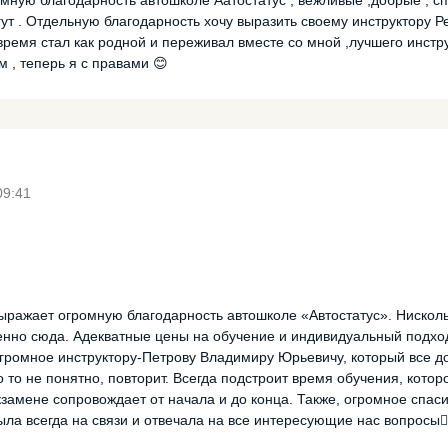
омную благодарность автошколе Аатостатус , вежливые ,добрые , с
гут . Отдельную благодарность хочу выразить своему инструктору Ре
время стал как родной и переживал вместе со мной ,лучшего инстр
м , теперь я с правами 😊
09:41
ражает огромную благодарность автошколе «Автостатус». Нисколь
енно сюда. Адекватные цены на обучение и индивидуальный подхо
огромное инструктору-Петрову Владимиру Юрьевичу, который все д
о то не понятно, повторит. Всегда подстроит время обучения, кото
экзамене сопровождает от начала и до конца. Также, огромное спа
ла всегда на связи и отвечала на все интересующие нас вопросы👍