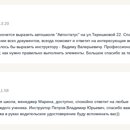
13:20
хочется выразить автошколе "Автостатус" на ул.Терешковой 22. С
нии всех документов, всегда поможет и ответит на интересующие 
елось бы выразить инструктору - Вадиму Валерьевичу. Профессиона
т, как нужно правильно выполнить элементы. Большое спасибо за т
11:58
ая школа, менеджер Марина, доступно, спокойно ответит на любые 
аждого ученика. Инструктор Петров Владимир Юрьевич, спасибо ва
жа в руках водительское удостоверение буду вспоминать вас))