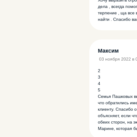
Хочу выразить огр
дела , всегда помо
терпение , ща все 
найти . Спасибо ва
Максим
03 ноября 2022 в 
2
3
4
5
Семья Пашковых вы
что обратились им
клиенту. Спасибо 
объясняет, если чт
обеих сторон, на 
Марине, которая бы