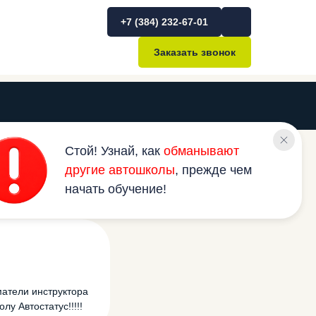
+7 (384) 232-67-01
Заказать звонок
Политика
Переобучение с категории B
CE
Теория онлайн
конфиденциальности
на категорию D
Стой! Узнай, как
обманывают
Сведения об
ие с категории B
Переобучение с категории C
Оплата обучения материнским капиталом
образовательной
другие автошколы
, прежде чем
ию C
на категорию E
организации
начать обучение!
атели инструктора
у Автостатус!!!!!