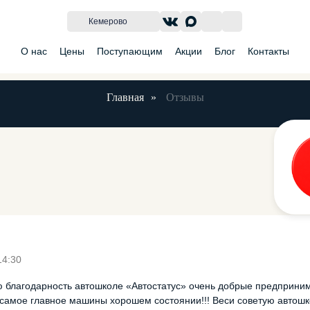
Кемерово
О нас
Цены
Поступающим
Акции
Блог
Контакты
Главная
»
Отзывы
Подарочный сертификат
Классы
Категория BE
Новости
Категория 
Переобучен
ы
Билеты ПДД
Автодром
Категория E
Вакансии
на категор
14:30
благодарность автошколе «Автостатус» очень добрые предприним
самое главное машины хорошем состоянии!!! Веси советую автошкол