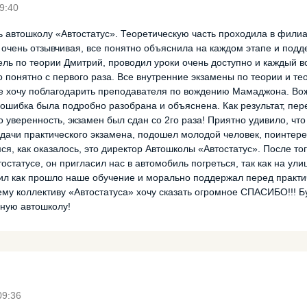
9:40
ь автошколу «Автостатус». Теоретическую часть проходила в филиа
очень отзывчивая, все понятно объяснила на каждом этапе и под
ель по теории Дмитрий, проводил уроки очень доступно и каждый 
 понятно с первого раза. Все внутренние экзамены по теории и те
же хочу поблагодарить преподавателя по вождению Мамаджона. В
 ошибка была подробно разобрана и объяснена. Как результат, пер
о уверенность, экзамен был сдан со 2го раза! Приятно удивило, ч
сдачи практического экзамена, подошел молодой человек, поинтере
я, как оказалось, это директор Автошколы «Автостатус». После тог
тостатусе, он пригласил нас в автомобиль погреться, так как на ул
ил как прошло наше обучение и морально поддержал перед практи
ему коллективу «Автостатуса» хочу сказать огромное СПАСИБО!!! Б
ную автошколу!
09:36