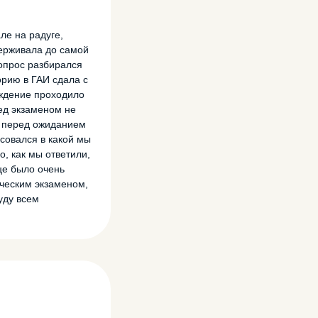
ле на радуге,
держивала до самой
вопрос разбирался
орию в ГАИ сдала с
ождение проходило
ед экзаменом не
то перед ожиданием
совался в какой мы
о, как мы ответили,
ице было очень
ческим экзаменом,
уду всем