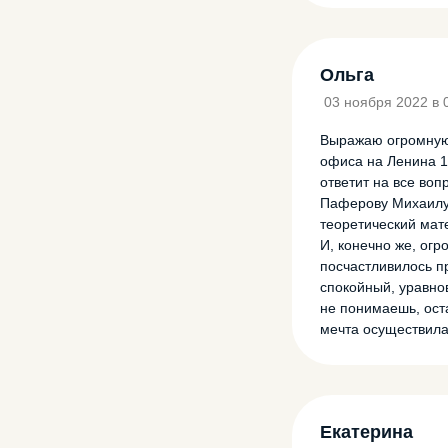
Ольга
03 ноября 2022 в 
Выражаю огромную 
офиса на Ленина 1
ответит на все во
Паферову Михаилу 
теоретический мат
И, конечно же, ог
посчастливилось п
спокойный, уравнов
не понимаешь, оста
мечта осуществилас
Екатерина