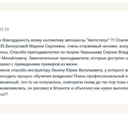
09:18
благодарность всему коллективу автошколы "Автостатус" !!! Спас
35,Белоусовой Марине Сергеевне, очень отзывчивый человек, всег
просы. Спасибо преподавателям по теории Чернышеву Сергею Вла
Михайловичу. Замечательные преподаватели, которые доступно 
ериал с приведением примеров из жизни.
ромное спасибо инструктору Лисину Юрию Витальевичу, у которого 
роходить процесс обучения вождению! Очень профессиональный и
ешенный, что-то не получалось, повторяли снова до тех пор пока 
навливались, он рисовал в блокноте и объяснял как нужно выполни
ь!!!