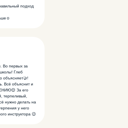
равильный подход
ьше☺️
. Во первых за
школы! Глеб
о объясняет🤝!
ь. Всё объяснит и
ЕНИЮ😌 За его
й, терпеливый,
сё нужно делать на
терпения у него
ого инструктора 😉