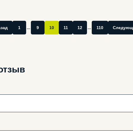
азад
1
...
9
10
11
12
...
110
Следующ
отзыв