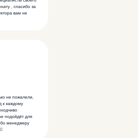
пециалисты своего
нату , спасибо за
уктора вам не
ко не пожалели,
д к каждому
оходчиво
рое подойдёт для
сибо менеджеру
🏻