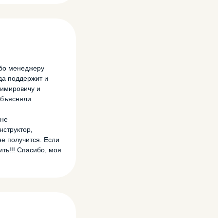
ибо менеджеру
да поддержит и
димировичу и
объясняли
мне
нструктор,
не получится. Если
ть!!! Спасибо, моя