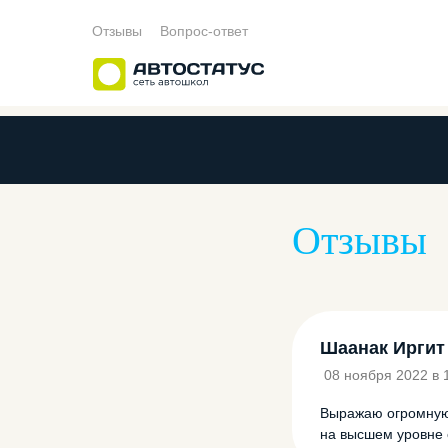
Отзывы
Вопрос-ответ
Мастера производственного
Категория A
Рассрочка
Лицензия
Категория M
обучения вождению
Отзывы
Преподаватели
Категория A1
Программа обучения
Режим работ
Категория B
Шаанак Иргит
08 ноября 2022 в 
Выражаю огромную 
на высшем уровне 