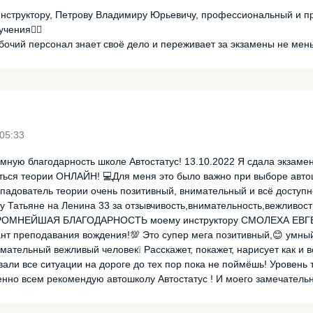
нструктору, Петрову Владимиру Юрьевичу, профессиональный и п
чения👍🏼
бочий персонал знает своё дело и переживает за экзамены не мен
05:33
мную благодарность школе Автостатус! 13.10.2022 Я сдала экзамен
ться теории ОНЛАЙН! 💻Для меня это было важно при выборе авто
падователь теории очень позитивный, внимательный и всё доступн
 Татьяне на Ленина 33 за отзывчивость,внимательность,вежливост
ОГРОМНЕЙШАЯ БЛАГОДАРНОСТЬ моему инструктору СМОЛЕХА ЕВГ
нт преподавания вождения!💯 Это супер мега позитивный,😊 умны
мательный вежливый человек❕ Расскажет, покажет, нарисует как и в
вали все ситуации на дороге до тех пор пока не поймёшь! Уровень 
енно всем рекомендую автошколу Автостатус ! И моего замечательн