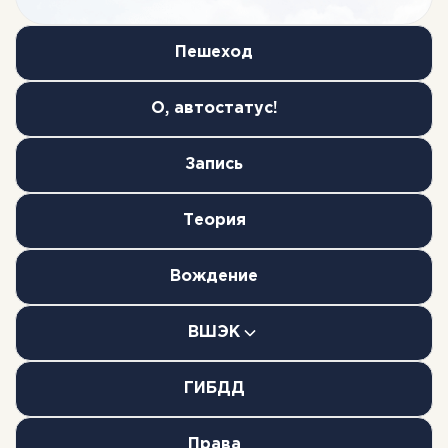
Реальные оценки учеников на
независимой городской площадке.
Пешеход
Но скоро все изменится!
О, автостатус!
4.9
1465 оценок
Автошкола "Автостатус"
Лучшая автошкола РФ!
Запись
Отзывы об обучении, инструкторах
и сопровождении до экзамена.
Позвони нам!
Теория
Интерактив или удалёнка?
Вождение
Удобный график
ВШЭК
Внутренний экзамен
ГИБДД
Сдаем в ГИБДД вместе!
Права