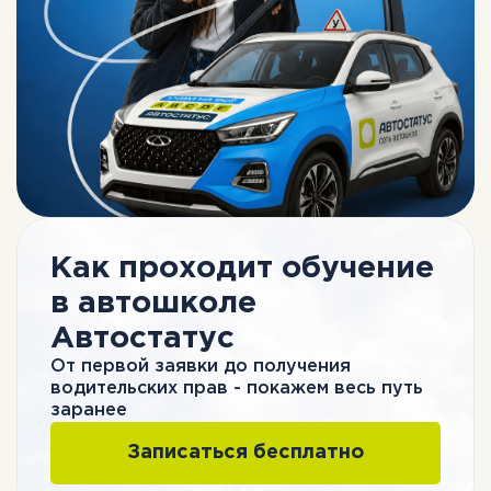
Как проходит обучение
ОЦЕНКИ, КОТОРЫЕ
МОЖНО ПРОВЕРИТЬ
в автошколе
Автостатус
Перед записью вы можете сами проверить,
что о нас пишут ученики на Яндекс Картах
и 2ГИС. Показываем не внутренние отзывы,
От первой заявки до получения
а оценки на независимых площадках.
водительских прав - покажем весь путь
заранее
Записаться бесплатно
5.0
556 отзывов
Автошкола "Автостатус"