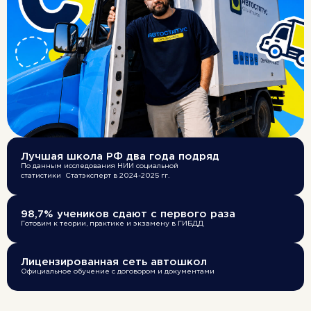
КАКИЕ
ПРЕИМУЩЕСТВА
Лучшая школа РФ два года подряд
ДАЕТ КАТЕГОРИЯ С?
По данным исследования НИИ социальной
статистики Статэксперт в 2024-2025 гг.
98,7% учеников сдают с первого раза
Готовим к теории, практике и экзамену в ГИБДД
Всегда актуальная профессия!
Классная рабо
Лицензированная сеть автошкол
Вам всегда помогу
Магазины, которым всегда надо что-то
Официальное обучение с договором и документами
будь это запаска и
привезти или увезти, будь это товар,
Шутки по рации и 
продукты питания или груз.
Даже в пандемию эта профессия
была очень востребованной