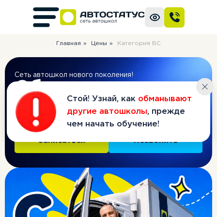
Главная
»
Цены
»
Категория BC
Стой! Узнай, как
обманывают
Сеть автошкол нового поколения!
другие автошколы
, прежде
Обучение
на
чем начать обучение!
категорию BC
Попробуй, прежде чем начать обучение.
Пройди бесплатный тест-драйв
Записаться
Позвонить