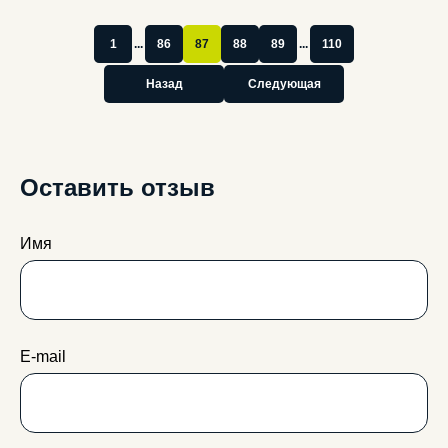
avtostatuskem@yandex.ru
1
...
86
87
88
89
...
110
Назад
Следующая
Отправляя свои контактные данные, вы соглашаетесь
с условиями
политики конфиденциальности
Перезвоните мне
Оставить отзыв
*подробности акции
категория А
категория D
Имя
категория B
категория E
категория C
О нас
Отзывы
Категории
Частые вопросы
Акции
Адреса классов
E-mail
Этапы обучения
Награда
Расписание
Контакты