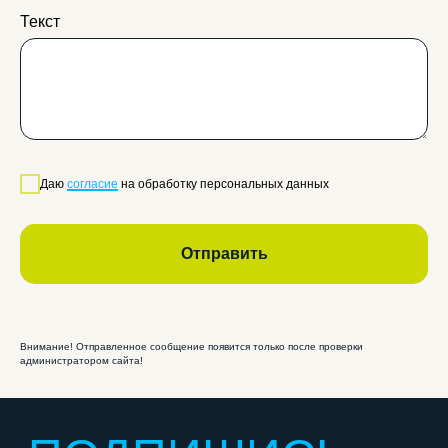
Текст
Согласие на обработку персональных данных для
рекламы
Политика конфиденциальности
Согласие на обработку персональных данных
Лицензия
ООО «Статус ПРО ИНН: 4253056643», 2026 г. Все
права защищены
Даю
согласие
на обработку персональных данных
Отправить
Внимание! Отправленное сообщение появится только после проверки
администратором сайта!