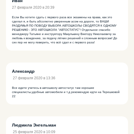
Иван
27 февраля 2020 в 20:39
Если Вы хотите сдать с первого раза все экзамены на права, как это
сделал я, и быть абсолютно уверенным асом на дороге, то ВАШИ
РАЗДУМЬЯ ПО ПОВОДУ ВЫБОРА АВТОШКОЛЫ СВОДЯТСЯ К ОДНОМУ
РЕШЕНИЮ - ЭТО АВТОШКОЛА "АВТОСТАТУС"! Отдельное спасибо
менеджеру Татьяне и инструктору Макулькину Виктору Николаевичу за
любовь к вождению, за подачу лёгких решений к сложным вопросам! До
сих пор не могу поверить, что всё сдал и с первого раза!
Александр
27 февраля 2020 в 13:36
Все идите учитесь в автошколу автостатус там хорошие
специалисты,удобные автомобили и т.д рекомендую идти на Терешковой
22
Людмила Энгельман
25 февраля 2020 в 10:09