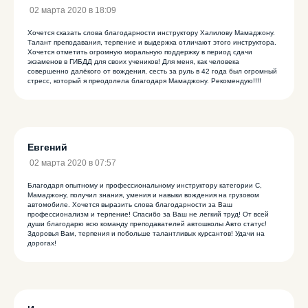
02 марта 2020 в 18:09
Хочется сказать слова благодарности инструктору Халилову Мамаджону.
Талант преподавания, терпение и выдержка отличают этого инструктора.
Хочется отметить огромную моральную поддержку в период сдачи
экзаменов в ГИБДД для своих учеников! Для меня, как человека
совершенно далёкого от вождения, сесть за руль в 42 года был огромный
стресс, который я преодолела благодаря Мамаджону. Рекомендую!!!!
Евгений
02 марта 2020 в 07:57
Благодаря опытному и профессиональному инструктору категории С,
Мамаджону, получил знания, умения и навыки вождения на грузовом
автомобиле. Хочется выразить слова благодарности за Ваш
профессионализм и терпение! Спасибо за Ваш не легкий труд! От всей
души благодарю всю команду преподавателей автошколы Авто статус!
Здоровья Вам, терпения и побольше талантливых курсантов! Удачи на
дорогах!