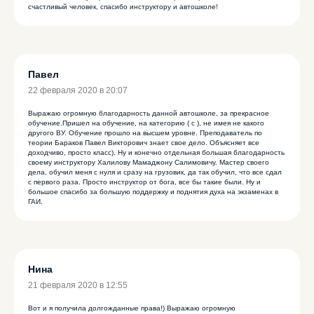
счастливый человек, спасибо инструктору и автошколе!
Павел
22 февраля 2020 в 20:07
Выражаю огромную благодарность данной автошколе, за прекрасное
обучение.Пришел на обучение, на категорию ( с ), не имея не какого
другого ВУ. Обучение прошло на высшем уровне. Преподаватель по
теории Бараков Павел Викторович знает свое дело. Объясняет все
доходчиво, просто класс). Ну и конечно отдельная большая благодарность
своему инструктору Халилову Мамаджону Салимовичу. Мастер своего
дела, обучил меня с нуля и сразу на грузовик, да так обучил, что все сдал
с первого раза. Просто инструктор от бога, все бы такие были. Ну и
большое спасибо за большую поддержку и поднятия духа на экзаменах в
ГАИ.
Нина
21 февраля 2020 в 12:55
Вот и я получила долгожданные права!) Выражаю огромную