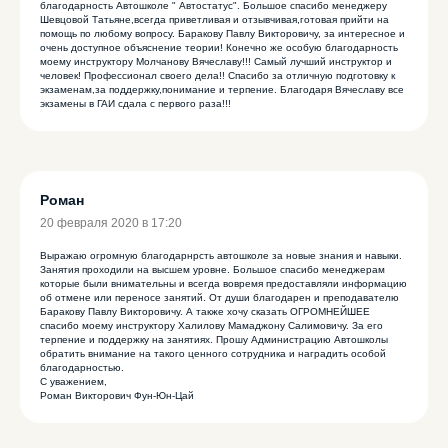
благодарность Автошколе " Автостатус". Большое спасибо менеджеру
Шевцовой Татьяне,всегда приветливая и отзывчивая,готовая прийти на
помощь по любому вопросу. Баракову Павлу Викторовичу, за интересное и
очень доступное объяснение теории! Конечно же особую благодарность
моему инструктору Молчанову Вячеславу!!! Самый лучший инструктор и
человек! Профессионал своего дела!! Спасибо за отличную подготовку к
экзаменам,за поддержку,понимание и терпение. Благодаря Вячеславу все
экзамены в ГАИ сдала с первого раза!!!
Роман
20 февраля 2020 в 17:20
Выражаю огромную благодарнрсть автошколе за новые знания и навыки.
Занятия проходили на высшем уровне. Большое спасибо менеджерам
которые были внимательны и всегда вовремя предоставляли информацию
об отмене или переносе занятий. От души благодарен и преподавателю
Баракову Павлу Викторовичу. А также хочу сказать ОГРОМНЕЙШЕЕ
ПОДПИШИСЬ
спасибо моему инструктору Халилову Мамаджону Салимовичу. За его
терпение и поддержку на занятиях. Прошу Администрацию Автошколы
НА НАС В СОЦИАЛЬНЫХ СЕТЯХ!
обратить внимание на такого ценного сотрудника и наградить особой
благодарностью.
С уважением,
Роман Викторович Фун-Юн-Цай
8 (3842) 32-67-01