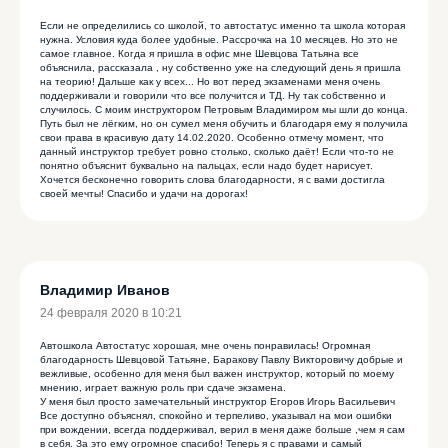
Если не определились со школой, то автостатус именно та школа которая
нужна. Условия куда более удобные. Рассрочка на 10 месяцев. Но это не
самое главное. Когда я пришла в офис мне Шевцова Татьяна все
объяснила, рассказала , ну собственно уже на следующий день я пришла
на теорию! Дальше как у всех... Но вот перед экзаменами меня очень
поддерживали и говорили что все получится и ТД. Ну так собственно и
случилось. С моим инструктором Петровым Владимиром мы шли до конца.
Путь был не лёгким, но он сумел меня обучить и благодаря ему я получила
свои права в красивую дату 14.02.2020. Особенно отмечу момент, что
данный инструктор требует ровно столько, сколько даёт! Если что-то не
понятно объяснит буквально на пальцах, если надо будет нарисует.
Хочется бесконечно говорить слова благодарности, я с вами достигла
своей мечты! Спасибо и удачи на дорогах!
Владимир Иванов
24 февраля 2020 в 10:21
Автошкола Автостатус хорошая, мне очень понравилась! Огромная
благодарность Шевцовой Татьяне, Баракову Павлу Викторовичу добрые и
вежливые, особенно для меня был важен инструктор, который по моему
мнению, играет важную роль при сдаче экзамена.
У меня был просто замечательный инструктор Егоров Игорь Васильевич
Все доступно объяснял, спокойно и терпеливо, указывал на мои ошибки
при вождении, всегда поддерживал, верил в меня даже больше ,чем я сам
в себя. За это ему огромное спасибо! Теперь я с правами и самый