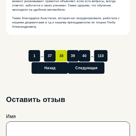
момент разжовывает, грамотно объясняет, если есть вопросы, всегда
НА НАС В СОЦИАЛЬНЫХ СЕТЯХ!
ответит, заботится о своих учениках. Также здорово, что обучение
проходило на удобном автомобиле.
Также благодарна Анастасии, которая нас коорденировала, работала с
нашими документами и тд и нашему преподавателю по теории Глебу
8 (3842) 32-67-01
Александровичу.
avtostatuskem@yandex.ru
1
...
37
38
39
40
...
110
Отправляя свои контактные данные, вы соглашаетесь
с условиями
политики конфиденциальности
Назад
Следующая
Перезвоните мне
*подробности акции
Оставить отзыв
категория А
категория D
категория B
категория E
категория C
Имя
О нас
Отзывы
Категории
Частые вопросы
Акции
Адреса классов