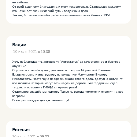
не забыла.
От всей души ему благодарна и могу посоветовать Станислава каждому,
кто начинает свой нелегкий путь к получению прав.
Так же, большое спасибо работникам автошколы на Ленина 135!
Вадим
10 июля 2021 в 10:38
Хочу поблагодарить автошколу "Автостатус" за качественное и быстрое
обучение.
Огромное спасибо преподавателю по теории Морозовой Евгении
Владимировне и инструктору по вождению Макулькину Виктору
Николаевичу. Настоящие профессионалы своего дела, доступно объяснят
все нюансы, которые могут возникнуть на дороге. Благодаря им, сдал
теорию и практику в ГИБДД с первого раза!
Отдельное спасибо менеджеру Татьяне, всегда поможет и ответит на все
вопросы.
Всем рекомендую данную автошколу!
Евгения
10 июля 2021 в 09:33