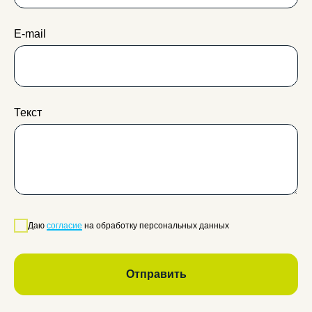
Этапы обучения
Награда
Расписание
Контакты
E-mail
Согласие на обработку персональных данных для
рекламы
Текст
Политика конфиденциальности
Согласие на обработку персональных данных
Лицензия
ООО «Статус ПРО ИНН: 4253056643», 2026 г. Все
права защищены
Даю
согласие
на обработку персональных данных
Отправить