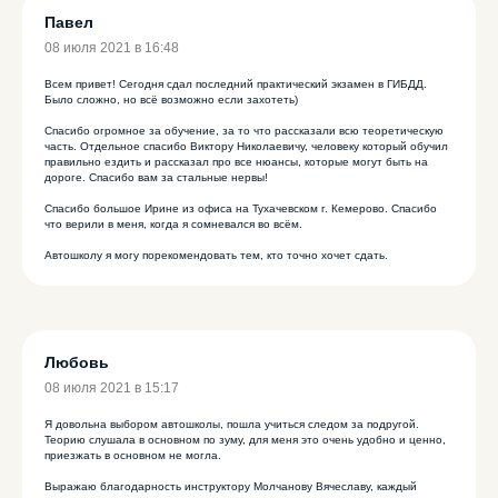
Павел
08 июля 2021 в 16:48
Всем привет! Сегодня сдал последний практический экзамен в ГИБДД.
Было сложно, но всё возможно если захотеть)
Спасибо огромное за обучение, за то что рассказали всю теоретическую
часть. Отдельное спасибо Виктору Николаевичу, человеку который обучил
правильно ездить и рассказал про все нюансы, которые могут быть на
дороге. Спасибо вам за стальные нервы!
Спасибо большое Ирине из офиса на Тухачевском г. Кемерово. Спасибо
что верили в меня, когда я сомневался во всём.
Автошколу я могу порекомендовать тем, кто точно хочет сдать.
Любовь
08 июля 2021 в 15:17
Я довольна выбором автошколы, пошла учиться следом за подругой.
Теорию слушала в основном по зуму, для меня это очень удобно и ценно,
приезжать в основном не могла.
ПОДПИШИСЬ
Выражаю благодарность инструктору Молчанову Вячеславу, каждый