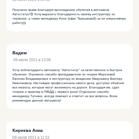
Получила права благодаря прохождению обучения в автошколе
Автостатус!😍 Хочу выразить благодарность своему инструктору за
терпение, а также менеджеру Анне (офис Терешковой) за ее оперативную
работу)))
Вадим
09 июля 2021 в 13:06
Хочу поблагодарить автошколу "Автостатус" за качественное и быстрое
обучение. Огромное спасибо преподавателю по теории Морозовой
Евгении Владимировне и инструктору по вождению Макулькину Виктору
Николаевичу. Настоящие профессионалы своего дела, доступно объяснят
все нюансы, которые могут возникнуть на дороге. Благодаря им, сдал
теорию и практику в ГИБДД с первого раза! Отдельное спасибо
менеджеру Татьяне, всегда поможет и ответит на все вопросы. Всем
рекомендую данную автошколу!
Киреева Анна
09 июля 2021 в 11:52