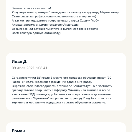
Замечательная автошкола!
Хочу выразить огромную благодарность своему инструктору Маратканову
Станиславу за профессионализм, вежливость и терпение)
А так же преподавателю теоретического курса Савичу Глебу
Александровичу и администратору Анастасии!
Весь персонал автошколы отлично выполняет свою работу)
Всем советую данную автошколу)
Иван Д.
09 июля 2021 в 08:41
Сегодня получил ВУ после 5 месячного процесса обучения (пакет "70
часов" ) и сдачи экзаменов (вождение сдал с 4-го раза).
Выражаю свою благодарность автошколе "Автостатус", а в частности:
преподавателю теор. части Паферову Михаилу - за внятное и ясное
изложение ПДД; менеджеру Татьяне - за оперативное и деятельное
решение всех "бумажных" вопросов; инструктору Глод Анатолию - за
терпение и моральную поддержку на этапе обучения и экзамене.
Роман