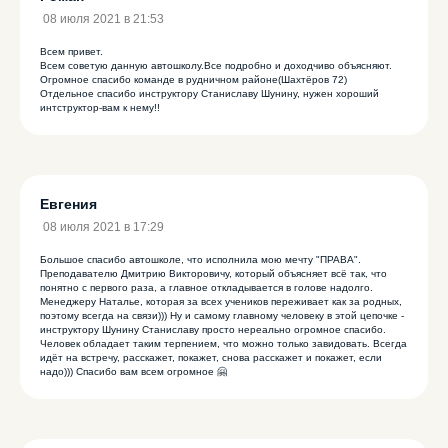
08 июля 2021 в 21:53
Всем привет.
Всем советую данную автошколу.Все подробно и доходчиво объясняют.
Огромное спасибо команде в рудничном районе(Шахтёров 72)
Отдельное спасибо инструктору Станиславу Шунину, нужен хороший
интструктор-вам к нему!!
Евгения
08 июля 2021 в 17:29
Большое спасибо автошколе, что исполнила мою мечту "ПРАВА".
Преподавателю Дмитрию Викторовичу, который объясняет всё так, что
понятно с первого раза, а главное откладывается в голове надолго.
Менеджеру Наталье, которая за всех учеников переживает как за родных,
поэтому всегда на связи))) Ну и самому главному человеку в этой цепочке -
инструктору Шунину Станиславу просто нереально огромное спасибо.
Человек обладает таким терпением, что можно только завидовать. Всегда
идёт на встречу, расскажет, покажет, снова расскажет и покажет, если
надо))) Спасибо вам всем огромное 🤗