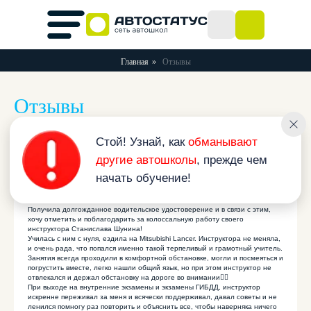
Главная
»
Отзывы
Отзывы
Стой! Узнай, как
обманывают
другие автошколы
, прежде чем
начать обучение!
Кристина Илюхина
10 июля 2021 в 13:23
Получила долгожданное водительское удостоверение и в связи с этим,
хочу отметить и поблагодарить за колоссальную работу своего
инструктора Станислава Шунина!
Училась с ним с нуля, ездила на Mitsubishi Lancer. Инструктора не меняла,
и очень рада, что попался именно такой терпеливый и грамотный учитель.
Занятия всегда проходили в комфортной обстановке, могли и посмеяться и
погрустить вместе, легко нашли общий язык, но при этом инструктор не
отвлекался и держал обстановку на дороге во внимании👍🏻
При выходе на внутренние экзамены и экзамены ГИБДД, инструктор
искренне переживал за меня и всячески поддерживал, давал советы и не
ленился помногу раз повторить и объяснить все, чтобы наверняка ничего