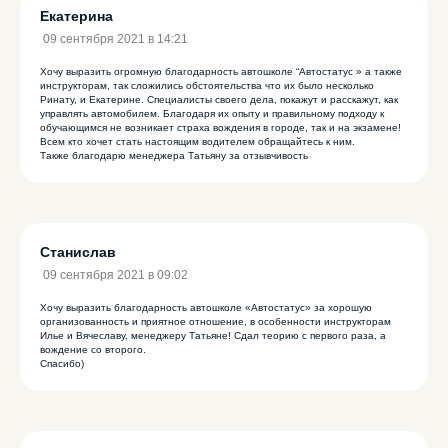
Екатерина
09 сентября 2021 в 14:21
Хочу выразить огромную благодарность автошколе “Автостатус » а также
инструкторам, так сложились обстоятельства что их было несколько
Ринату, и Екатерине. Специалисты своего дела, покажут и расскажут, как
управлять автомобилем. Благодаря их опыту и правильному подходу к
обучающимся не возникает страха вождения в городе, так и на экзамене!
Всем кто хочет стать настоящим водителем обращайтесь к ним.
Также благодарю менеджера Татьяну за отзывчивость
Станислав
09 сентября 2021 в 09:02
Хочу выразить благодарность автошколе «Автостатус» за хорошую
организованность и приятное отношение, в особенности инструкторам
Илье и Вячеславу, менеджеру Татьяне! Сдал теорию с первого раза, а
вождение со второго.
Спасибо)