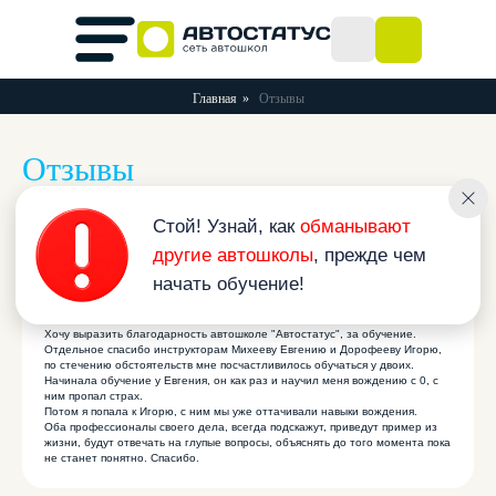
Главная
»
Отзывы
Отзывы
Стой! Узнай, как
обманывают
другие автошколы
, прежде чем
начать обучение!
Анастасия
11 сентября 2021 в 05:31
Хочу выразить благодарность автошколе "Автостатус", за обучение.
Отдельное спасибо инструкторам Михееву Евгению и Дорофееву Игорю,
по стечению обстоятельств мне посчастливилось обучаться у двоих.
Начинала обучение у Евгения, он как раз и научил меня вождению с 0, с
ним пропал страх.
Потом я попала к Игорю, с ним мы уже оттачивали навыки вождения.
Оба профессионалы своего дела, всегда подскажут, приведут пример из
жизни, будут отвечать на глупые вопросы, объяснять до того момента пока
не станет понятно. Спасибо.