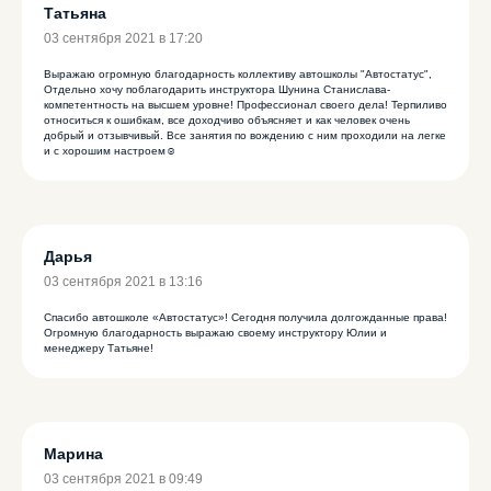
Татьяна
03 сентября 2021 в 17:20
Выражаю огромную благодарность коллективу автошколы "Автостатус",
Отдельно хочу поблагодарить инструктора Шунина Станислава-
компетентность на высшем уровне! Профессионал своего дела! Терпиливо
относиться к ошибкам, все доходчиво объясняет и как человек очень
добрый и отзывчивый. Все занятия по вождению с ним проходили на легке
и с хорошим настроем☺️
Дарья
03 сентября 2021 в 13:16
Спасибо автошколе «Автостатус»! Сегодня получила долгожданные права!
Огромную благодарность выражаю своему инструктору Юлии и
менеджеру Татьяне!
Марина
03 сентября 2021 в 09:49