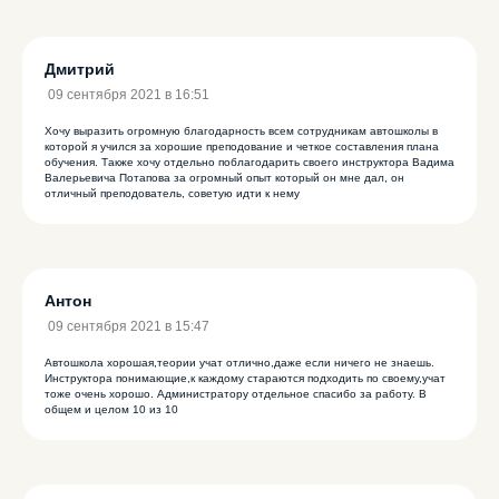
Дмитрий
09 сентября 2021 в 16:51
Хочу выразить огромную благодарность всем сотрудникам автошколы в
которой я учился за хорошие преподование и четкое составления плана
обучения. Также хочу отдельно поблагодарить своего инструктора Вадима
Валерьевича Потапова за огромный опыт который он мне дал, он
отличный преподователь, советую идти к нему
Антон
09 сентября 2021 в 15:47
Автошкола хорошая,теории учат отлично,даже если ничего не знаешь.
Инструктора понимающие,к каждому стараются подходить по своему,учат
тоже очень хорошо. Администратору отдельное спасибо за работу. В
общем и целом 10 из 10