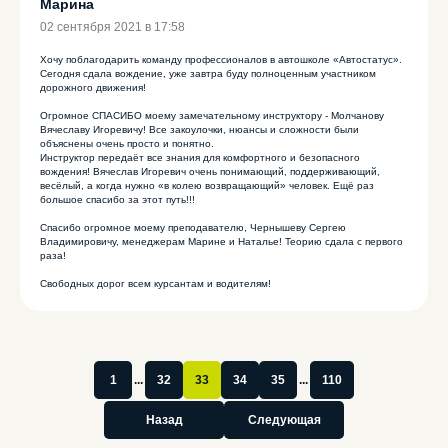
Марина
02 сентября 2021 в 17:58
Хочу поблагодарить команду профессионалов в автошколе «Автостатус».
Сегодня сдала вождение, уже завтра буду полноценным участником
дорожного движения!
Огромное СПАСИБО моему замечательному инструктору - Молчанову
Вячеславу Игоревичу! Все закоулочки, нюансы и сложности были
объяснены очень просто и понятно.
Инструктор передаёт все знания для комфортного и безопасного
вождения! Вячеслав Игоревич очень понимающий, поддерживающий,
весёлый, а когда нужно «в колею возвращающий» человек. Ещё раз
большое спасибо за этот путь!!!
Спасибо огромное моему преподавателю, Чернышеву Сергею
ПОДПИШИСЬ
Владимировичу, менеджерам Марине и Наталье! Теорию сдала с первого
раза!
НА НАС В СОЦИАЛЬНЫХ СЕТЯХ!
Свободных дорог всем курсантам и водителям!
8 (3842) 32-67-01
1
...
32
33
34
35
...
110
avtostatuskem@yandex.ru
Назад
Следующая