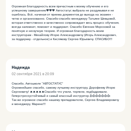
Огромная благодарность всем причастным к моему обучению и его
успешному завершению💖💖💖 Автостатус выбрала не раздумывая и не
ошиблась. Всё, начиная от приема документов до выхода на экзамен -
четко и организованно. Спасибо-спасибо менеджеру Татьяне Шевцовой,
которая ответственно и качественно сопровождает весь процесс обучения,
всегда напомнит, поможет и поддержит. Спасибо Евгении Морозовой за
понятную и нескучную теорию. И огромная благодарность моим
инструкторам - Михайлову Игорю Александровичу (Игорь Александрович,
за поддержку - отдельное) и Кислякову Сергею Юрьевичу. СПАСИБО!!!
Надежда
02 сентября 2021 в 20:09
Спасибо, Автошколе "АВТОСТАТУС"
Огромнейшее спасибо, самому лучшему инструктору, Дорофееву Игорю
Сергеевичу! 🔥🔥🔥🔥🔥Спасибо что учили, терпели, подбадривали.
Гиперстресоустойчивый и самый классный инструктор.👍👍👍👍👍👍👍
Так же огромное спасибо нашему препадователю, Сергею Владимировичу
и менеджеру, Марине!!!