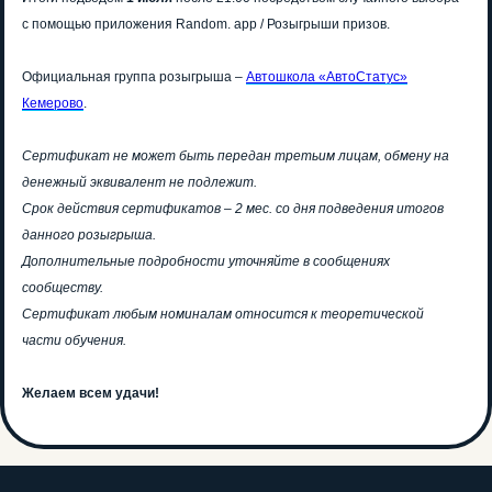
с помощью приложения Random. app / Розыгрыши призов.
8 (3842) 32-67-01
Официальная группа розыгрыша –
Автошкола «АвтоСтатус»
Кемерово
.
avtostatuskem@yandex.ru
Сертификат не может быть передан третьим лицам, обмену на
денежный эквивалент не подлежит.
Отправляя свои контактные данные, вы соглашаетесь
Срок действия сертификатов – 2 мес. со дня подведения итогов
с условиями
политики конфиденциальности
данного розыгрыша.
Перезвоните мне
Дополнительные подробности уточняйте в сообщениях
сообществу.
Сертификат любым номиналам относится к теоретической
*подробности акции
части обучения.
категория А
категория D
категория B
категория E
Желаем всем удачи!
категория C
О нас
Отзывы
Категории
Частые вопросы
Акции
Адреса классов