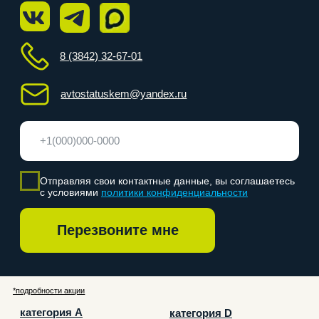
*подробности акции
категория А
категория D
категория B
категория E
категория C
О нас
Отзывы
Категории
Частые вопросы
Акции
Адреса классов
Этапы обучения
Награда
Расписание
Контакты
Согласие на обработку персональных данных для
рекламы
Политика конфиденциальности
Согласие на обработку персональных данных
Лицензия
ООО «Статус ПРО ИНН: 4253056643», 2026 г. Все
права защищены