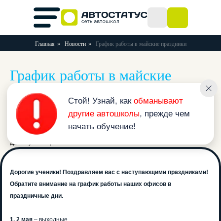
Главная
»
Новости
»
График работы в майские праздники
График работы в майские
Стой! Узнай, как
обманывают
другие автошколы
, прежде чем
праздники
начать обучение!
« Назад
Дата публикации: 22.04.2019
Дорогие ученики! Поздравляем вас с наступающими праздниками!
Обратите внимание на график работы наших офисов в
праздничные дни.
1, 2 мая
– выходные.