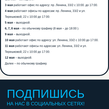
3 мая
работает офис по адресу: пр. Ленина, 33/2 с 10:00. до 17:00.
4 мая
работают офисы по адресам: пр. Ленина, 33/2 и ул.
Терешковой, 22 с 10:00 до 17:00.
5 мая
– выходной.
6, 7, 8 мая
– по обычному графику (8 мая – до 18:00 ).
ПОДПИШИСЬ
9 мая
– выходной.
10 мая
работает офис по адресу: ул. Ленина, 33/2 с 10:00 до 17:00.
НА НАС В СОЦИАЛЬНЫХ СЕТЯХ!
11 мая
работают офисы по адресам: ул. Ленина, 33/2 и ул.
Терешковой, 22 с 10:00 до 17:00.
12 мая
– выходной.
8 (3842) 32-67-01
Далее – по обычному графику.
avtostatuskem@yandex.ru
Отправляя свои контактные данные, вы соглашаетесь
с условиями
политики конфиденциальности
Перезвоните мне