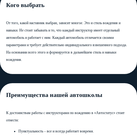
Кого выбрать
От того, какой наставник выбран, зависит многое. Это и стиль вождения и
навыки. Не стоит забывать и то, что каждый инструктор имеет отдельный
ПОДПИШИСЬ
автомобиль и работает с ним. Каждый автомобиль отличается своими
параметрами и требует действительно индивидуального взвешенного подхода.
НА НАС В СОЦИАЛЬНЫХ СЕТЯХ!
На основании всего этого и формируется в дальнейшем стиль и навыки
вождения.
8 (3842) 32-67-01
avtostatuskem@yandex.ru
Преимущества нашей автошколы
Отправляя свои контактные данные, вы соглашаетесь
К достоинствам работы с инструкторами по вождению в «Автостатус» стоит
с условиями
политики конфиденциальности
отнести:
Перезвоните мне
Пунктуальность – все и всегда работает вовремя.