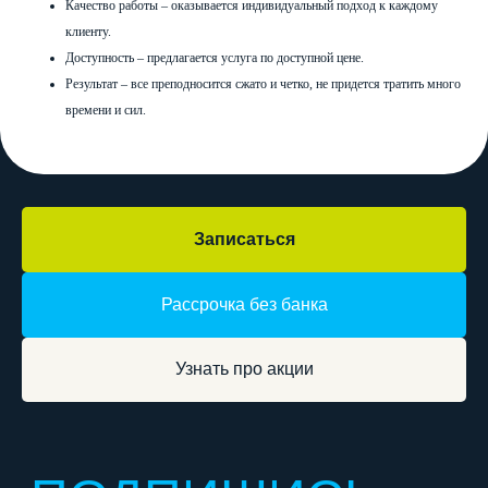
Качество работы – оказывается индивидуальный подход к каждому
*подробности акции
клиенту.
категория А
категория D
Доступность – предлагается услуга по доступной цене.
категория B
категория E
Результат – все преподносится сжато и четко, не придется тратить много
категория C
времени и сил.
О нас
Отзывы
Категории
Частые вопросы
Акции
Адреса классов
Этапы обучения
Награда
Расписание
Контакты
Записаться
Рассрочка без банка
Согласие на обработку персональных данных для
рекламы
Политика конфиденциальности
Узнать про акции
Согласие на обработку персональных данных
Лицензия
ООО «Статус ПРО ИНН: 4253056643», 2026 г. Все
права защищены