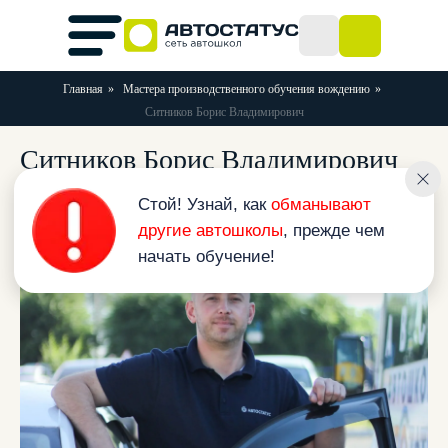
Главная
»
Мастера производственного обучения вождению
»
Ситников Борис Владимирович
Стой! Узнай, как
обманывают
Ситников Борис Владимирович
другие автошколы
, прежде чем
начать обучение!
Вернуться назад к списку альбомов