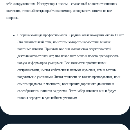
себе и окружающим. Инструкторы школы – слаженный во всех отношениях
коллектив, готовый всегда прийти на помощь и подсказать ответы на все
вопросы.
Собрана команда профессионалов. Средний опыт вождения около 15 лет.
Это значительный стаж, по итогам которого наработаны многие
полезные навыки. При этом все они имеют стаж педагогической
деятельности от пяти лет, что позволяет легко и просто преподносить
новую информацию учащимся. Все являются профильными
специалистами, имеют собственные навыки и умения, чем и готовы
поделиться с учениками. Знают тонкости не только преподавания, но и
самого предмета, в частности, всех правил дорожного движения и
своеобразного «этикета за рулем». Этот набор навыков они и будут
готовы передать в дальнейшем ученикам.