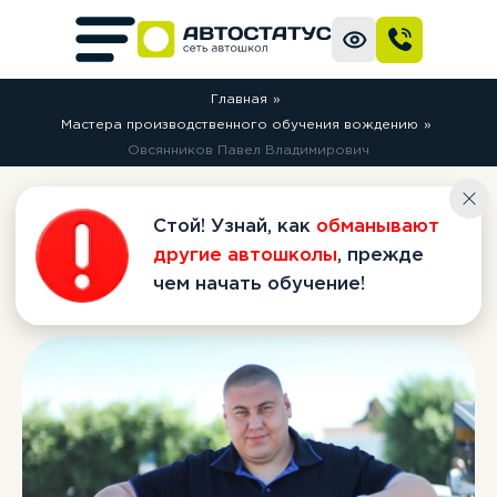
Главная
»
Мастера производственного обучения вождению
»
Овсянников Павел Владимирович
Стой! Узнай, как
обманывают
другие автошколы
, прежде
Овсянников Павел
чем начать обучение!
Владимирович
Вернуться назад к списку альбомов