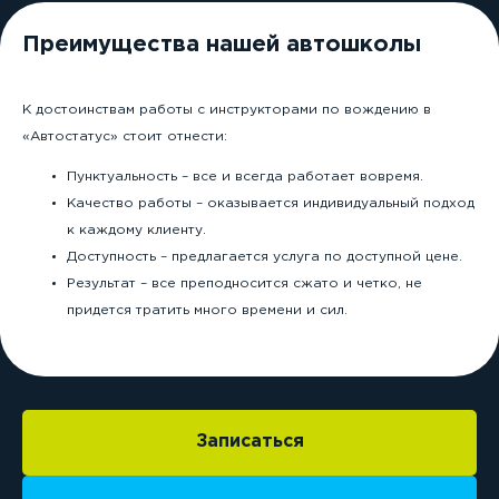
Преимущества нашей автошколы
Отправляя свои контактные данные,
вы соглашаетесь с условиями
политики
конфиденциальности
К достоинствам работы с инструкторами по вождению в
Перезвоните мне
«Автостатус» стоит отнести:
*подробности акции
Пунктуальность – все и всегда работает вовремя.
категория А
категория D
Качество работы – оказывается индивидуальный подход
категория B
категория E
к каждому клиенту.
категория C
Доступность – предлагается услуга по доступной цене.
О нас
Отзывы
Результат – все преподносится сжато и четко, не
Категории
Частые вопросы
придется тратить много времени и сил.
Акции
Адреса классов
Этапы обучения
Награда
Расписание
Контакты
Записаться
Согласие на обработку персональных данных
для рекламы