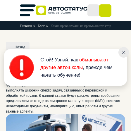
Главная
»
Блог
»
Какие права нужны на кран-манипулятор
Стой! Узнай, как
обманывают
Назад
другие автошколы
, прежде чем
начать обучение!
Какие права нужны на кран-
манипулятор
Кран-манипулятор – это универсальное решение для
транспортировки и погрузки - разгрузки грузов. Он сочетает в себе
функции грузового автомобиля и подъемного крана, что позволяет
выполнять широкий спектр задач, связанных с перевозкой и
обработкой грузов. В данной статье будут рассмотрены требования,
предъявляемые к водителям кранов-манипуляторов (КМУ), включая
необходимые документы, квалификацию, опыт работы и другие
важные аспекты.