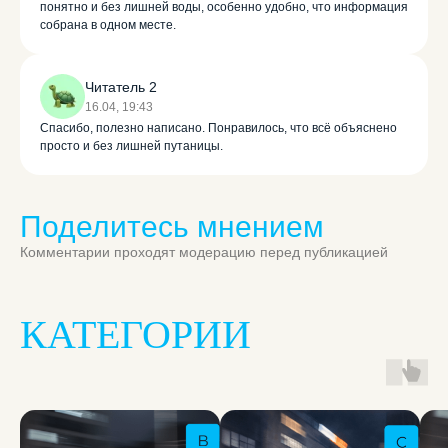
понятно и без лишней воды, особенно удобно, что информация
собрана в одном месте.
Читатель 2
16.04, 19:43
Спасибо, полезно написано. Понравилось, что всё объяснено
просто и без лишней путаницы.
Поделитесь мнением
Комментарии проходят модерацию перед публикацией
КАТЕГОРИИ
Единственная
автошкола в РФ с ИИ-
инструктором!
Учи ПДД быстрее, в любое время и
сдай на права с первого раза!