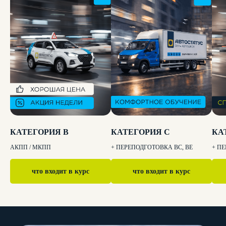
Попробуй обучение в автошколе
бесплатно! Запишись на тест-драйв до
31 марта!
Хочу попробовать
Записаться
КАТЕГОРИЯ B
КАТЕГОРИЯ C
КА
АКПП / МКПП
+ ПЕРЕПОДГОТОВКА BC, BE
+ П
что входит в курс
что входит в курс