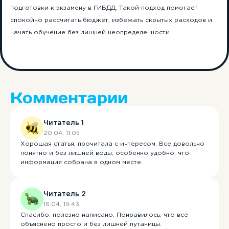
подготовки к экзамену в ГИБДД. Такой подход помогает
спокойно рассчитать бюджет, избежать скрытых расходов и
начать обучение без лишней неопределенности.
Комментарии
Читатель 1
20.04, 11:05
Единственная
Хорошая статья, прочитала с интересом. Все довольно
автошкола в РФ с
понятно и без лишней воды, особенно удобно, что
ИИ-инструктором!
информация собрана в одном месте.
Учи ПДД быстрее, в любое время
и сдай на права с первого раза!
Читатель 2
16.04, 19:43
Попробуй обучение в автошколе
бесплатно! Запишись на тест-
Спасибо, полезно написано. Понравилось, что всё
драйв до 31 марта!
объяснено просто и без лишней путаницы.