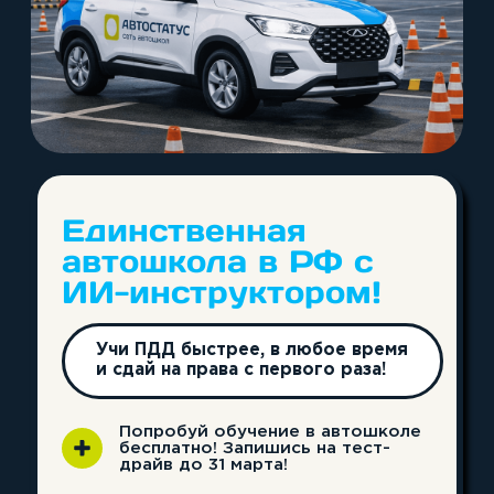
НА НАС В СОЦИАЛЬНЫХ СЕТЯХ!
8 (3842) 32-67-01
avtostatuskem@yandex.ru
Отправляя свои контактные данные,
вы соглашаетесь с условиями
политики
конфиденциальности
Перезвоните мне
*подробности акции
категория А
категория D
категория B
категория E
категория C
О нас
Отзывы
Категории
Частые вопросы