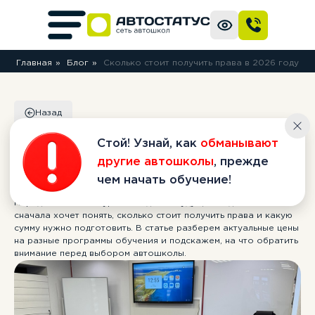
Главная
»
Блог
»
Сколько стоит получить права в 2026 году
Стой! Узнай, как
обманывают
Назад
другие автошколы
, прежде
Сколько стоит
чем начать обучение!
получить права в 2026
году
Перед записью на курсы вождения будущий водитель обычно
сначала хочет понять, сколько стоит получить права и какую
сумму нужно подготовить. В статье разберем актуальные цены
на разные программы обучения и подскажем, на что обратить
внимание перед выбором автошколы.