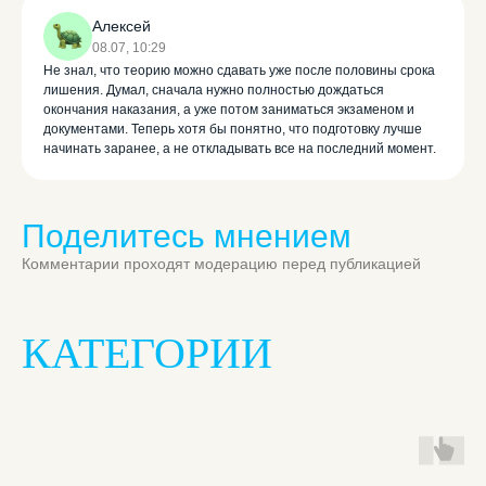
инструктором!
Алексей
08.07, 10:29
Учи ПДД быстрее, в любое время и
Не знал, что теорию можно сдавать уже после половины срока
сдай на права с первого раза!
лишения. Думал, сначала нужно полностью дождаться
окончания наказания, а уже потом заниматься экзаменом и
Попробуй обучение в автошколе
бесплатно! Запишись на тест-драйв до
документами. Теперь хотя бы понятно, что подготовку лучше
31 марта!
начинать заранее, а не откладывать все на последний момент.
Хочу попробовать
Поделитесь мнением
Записаться
Комментарии проходят модерацию перед публикацией
КАТЕГОРИИ