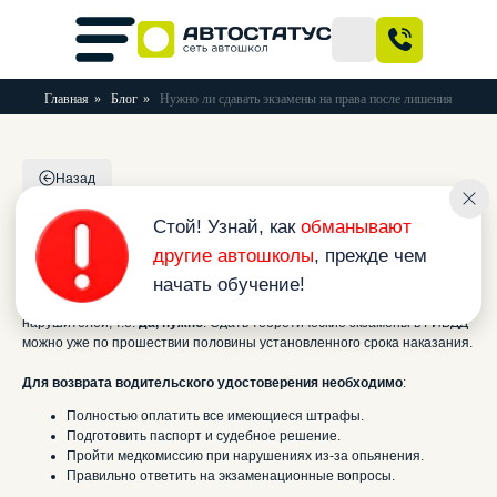
Главная
»
Блог
»
Нужно ли сдавать экзамены на права после лишения
Стой! Узнай, как
обманывают
Назад
другие автошколы
, прежде чем
начать обучение!
Нужно ли сдавать экзамены
на права после лишения
Многие водители спорят, нужно ли повторно сдавать на права после
их лишения. По закону, проверка знаний теории обязательна для всех
нарушителей, т.е.
да, нужно
. Сдать теоретические экзамены в ГИБДД
можно уже по прошествии половины установленного срока наказания.
Для возврата водительского удостоверения необходимо
:
Полностью оплатить все имеющиеся штрафы.
Подготовить паспорт и судебное решение.
Пройти медкомиссию при нарушениях из-за опьянения.
Правильно ответить на экзаменационные вопросы.